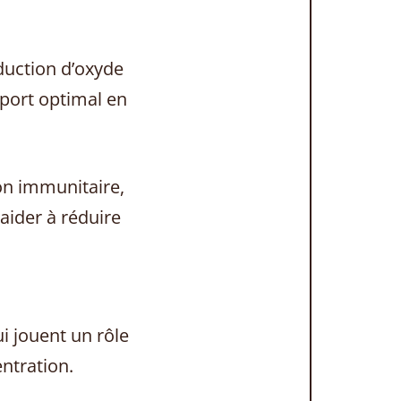
duction d’oxyde
pport optimal en
on immunitaire,
 aider à réduire
i jouent un rôle
entration.