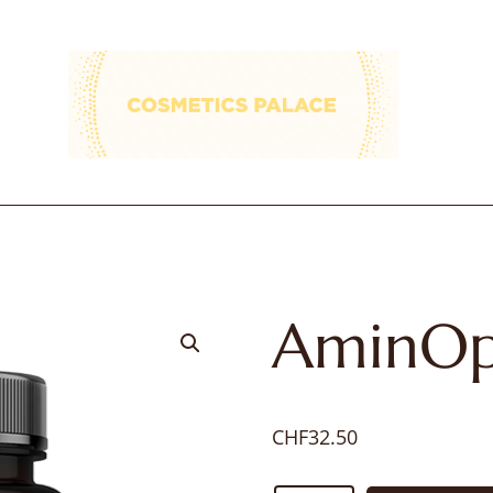
cosmetics-
palace
AminOp
CHF
32.50