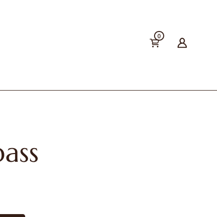
0
ass