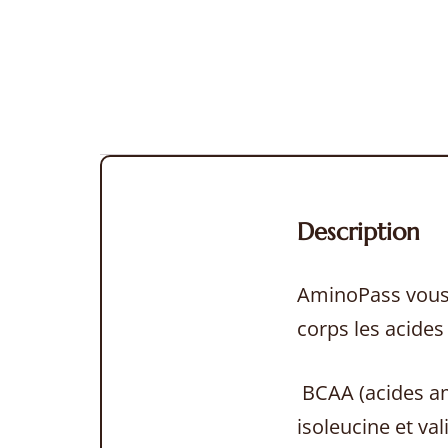
Description
AminoPass vous 
corps les acides
BCAA (acides am
isoleucine et va