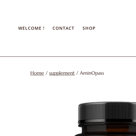
Skip
to
content
WELCOME !
CONTACT
SHOP
Home
/
supplement
/ AminOpass