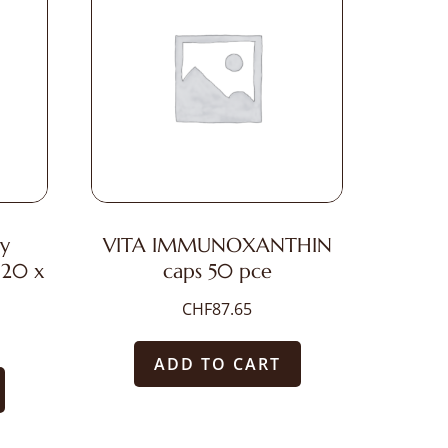
y
VITA IMMUNOXANTHIN
 20 x
caps 50 pce
CHF
87.65
ADD TO CART