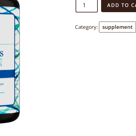
AminOpass
ADD TO C
quantity
Category:
supplement