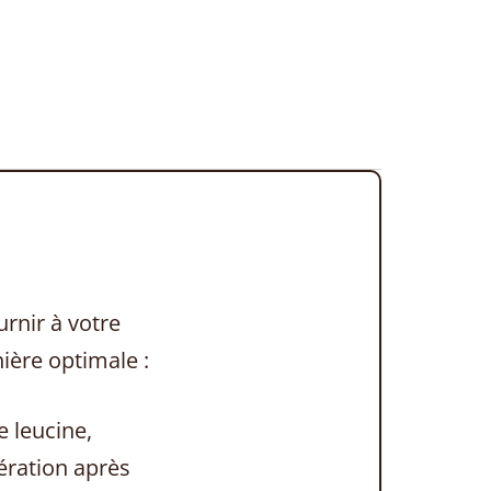
rnir à votre
ière optimale :
 leucine,
pération après