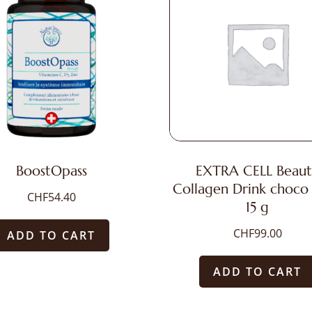
BoostOpass
EXTRA CELL Beaut
Collagen Drink choco
CHF
54.40
15 g
CHF
99.00
ADD TO CART
ADD TO CART