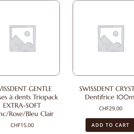
ISSDENT GENTLE
SWISSDENT CRYS
ses à dents Triopack
Dentifrice 100m
EXTRA-SOFT
CHF
29.00
nc/Rose/Bleu Clair
CHF
15.00
ADD TO CART