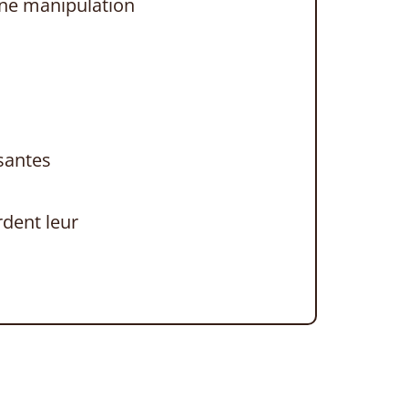
une manipulation
santes
rdent leur