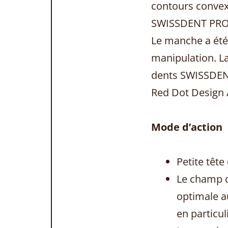
contours convexe
SWISSDENT PROFI 
Le manche a été 
manipulation. L
dents SWISSDENT 
Red Dot Design
Mode d’action
Petite tête
Le champ d
optimale au
en particul