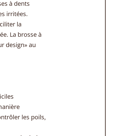
ses à dents
 irritées.
liter la
ée. La brosse à
ur design» au
iciles
manière
trôler les poils,