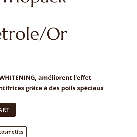
étrole/Or
 WHITENING, améliorent l’effet
tifrices grâce à des poils spéciaux
ART
cosmetics