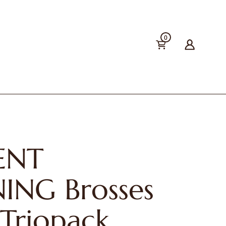
0
ENT
ING Brosses
 Triopack