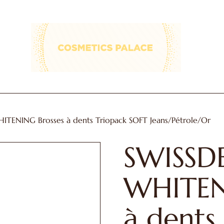
cosmetics-
palace
TENING Brosses à dents Triopack SOFT Jeans/Pétrole/Or
SWISSD
WHITEN
à dents