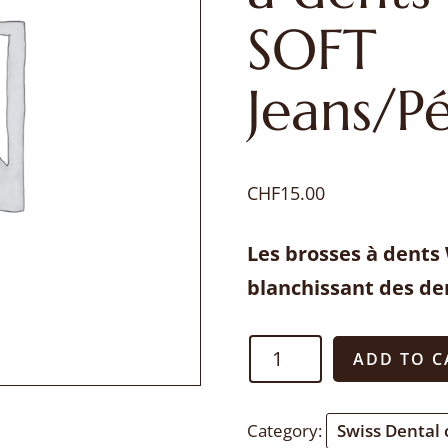
SOFT
Jeans/P
CHF
15.00
Les brosses à dents
blanchissant des den
SWISSDENT
ADD TO C
WHITENING
Brosses
Category:
Swiss Dental 
à