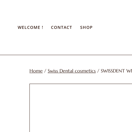
Skip
to
content
WELCOME !
CONTACT
SHOP
Home
/
Swiss Dental cosmetics
/ SWISSDENT WHI