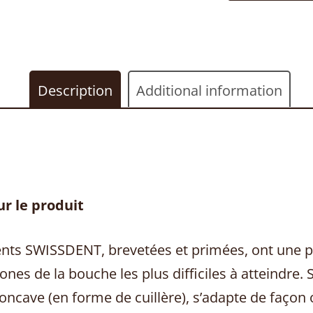
dents
Triopack
SOFT
Jeans/Pétrole/Or
Description
Additional information
quantity
r le produit
nts SWISSDENT, brevetées et primées, ont une pet
zones de la bouche les plus difficiles à atteindre.
oncave (en forme de cuillère), s’adapte de façon