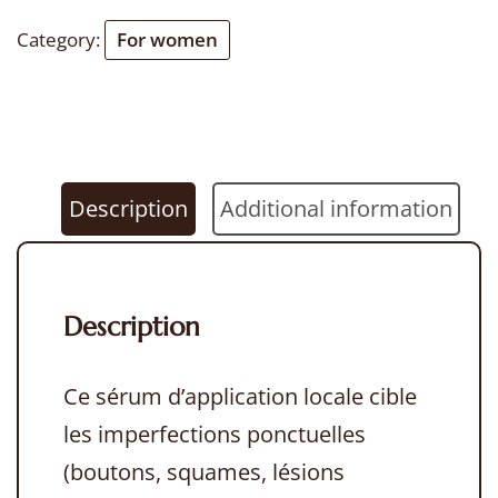
Solution
Category:
For women
20
ml
quantity
Description
Additional information
Description
Ce sérum d’application locale cible
les imperfections ponctuelles
(boutons, squames, lésions