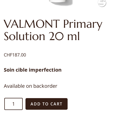
VALMONT Primary
Solution 20 ml
CHF
187.00
Soin cible imperfection
Available on backorder
VALMONT
ADD TO CART
Primary