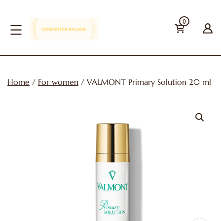
Skip
0
to
content
cosmetics-
palace
Home
/
For women
/ VALMONT Primary Solution 20 ml