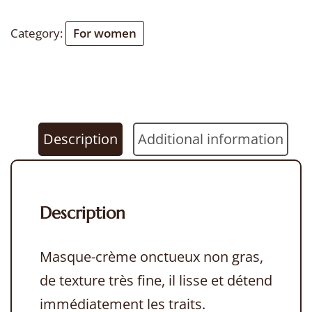
Renewing
Category:
For women
Pack
75
ml
quantity
Description
Additional information
Description
Masque-crème onctueux non gras,
de texture très fine, il lisse et détend
immédiatement les traits.