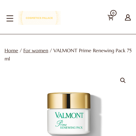
Skip
0
to
content
cosmetics-
palace
Home
/
For women
/ VALMONT Prime Renewing Pack 75
ml