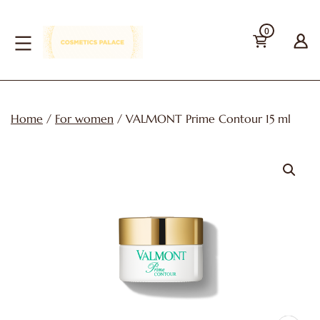
Skip
0
to
content
cosmetics-
palace
Home
/
For women
/ VALMONT Prime Contour 15 ml